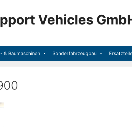
upport Vehicles Gmb
- & Baumaschinen
Sonderfahrzeugbau
Ersatzteil
-900