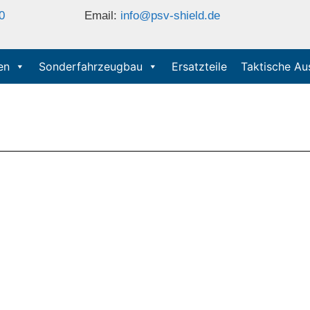
0
Email:
info@psv-shield.de
en
Sonderfahrzeugbau
Ersatzteile
Taktische Au